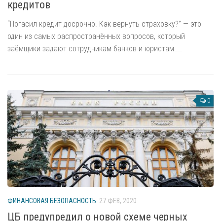
кредитов
Замки, доводчики
“Погасил кредит досрочно. Как вернуть страховку?” — это
Фотогалерея
один из самых распространённых вопросов, который
Центральный пульт
заёмщики задают сотрудникам банков и юристам....
Техническая служба
Офис
Автопарк
0
Медосмотр перед заступлением на дежурство
Боевая подготовка
Новости
Охранные практики
Жизнь без опасности
Новые охранные технологии
ФИНАНСОВАЯ БЕЗОПАСНОСТЬ
27 ФЕВ, 2020
Охрана русского языка при его транспортировке
ЦБ предупредил о новой схеме черных