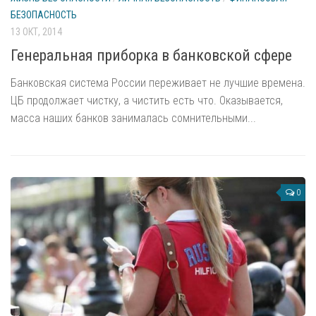
БЕЗОПАСНОСТЬ
Безопасность для туристов
13 ОКТ, 2014
Выжить в лесу
Генеральная приборка в банковской сфере
Безопасность на транспорте
Банковская система России переживает не лучшие времена.
Авиация
ЦБ продолжает чистку, а чистить есть что. Оказывается,
Автомобили
масса наших банков занималась сомнительными...
Детская безопасность
Безопасный детский отдых
Общие вопросы по детской безопасности
0
Акватория
Безопасность акватории
Морское пиратство
Экология