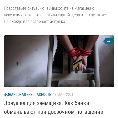
Оборудование
Представьте ситуацию: вы выходите из магазина с
Объектовое абонентское оборудование
покупками, которые оплатили картой, держите в руках чек.
РСПИ «Планар»
На выходе вас встречает девушка...
Охранные извещатели (датчики)
Оборудование для пожарной сигнализации
0
Видеонаблюдение
Видеокамеры
Видеорегистраторы
Системы навигации
Системы мини-АТС
Станции мини-АТС
ФИНАНСОВАЯ БЕЗОПАСНОСТЬ
18 МАР, 2021
Системные телефоны
Ловушка для заёмщика. Как банки
Системы управления доступом
обманывают при досрочном погашении
Домофоны