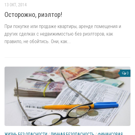
13 ОКТ, 2014
Информационная безопасность
Осторожно, риэлтор!
Контакт с чиновником
При покупке или продаже квартиры, аренде помещения и
Медицинская безопасность
других сделках с недвижимостью без риэлторов, как
Психиэмоциональная безопасность
правило, не обойтись. Они, как...
Религиозная безопасность
Самооборона и личная безопасность
Финансовая безопасность
0
Электромагнитная безопасность
Домашняя безопасность
Безопасность в жилище
Охрана частного домостроения
Пожарная безопасность
Профилактика совершения краж из квартир
ЖИЗНЬ БЕЗ ОПАСНОСТИ
/
ЛИЧНАЯ БЕЗОПАСНОСТЬ
/
ФИНАНСОВАЯ