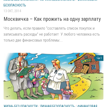
Применение тревожных кнопок
БЕЗОПАСНОСТЬ
Экология жилища
13 ОКТ, 2014
ГО и МЧС
Москвичка – Как прожить на одну зарплату
Действия при землятрясении
Что делать, если правило “составлять список покупок и
Действия при цунами
записывать расходы” не работает У любого человека есть
только две финансовых проблемы:...
Общие вопросы ГО и МЧС
Радиационная безопасность
Спортивная безопасность
0
Безопасный бокс
Безопасный спорт
Безопасность Вашего бизнеса
В помощь руководителю
На рабочем месте
Туристическая безопасность
ЖИЗНЬ БЕЗ ОПАСНОСТИ
/
ЛИЧНАЯ БЕЗОПАСНОСТЬ
/
ФИНАНСОВАЯ