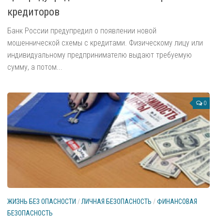
Буквы А, Б, В
кредиторов
Спутниковая навигация
Банк России предупредил о появлении новой
Охранное видео
мошеннической схемы с кредитами. Физическому лицу или
Робототехника
индивидуальному предпринимателю выдают требуемую
сумму, а потом...
Биометрия
Охрана здоровья
Сенсоры (датчики)
0
Средства защиты
Личная безопасность
Безопасное потребление
Безопасность в толпе
Безопасный праздник
Защита от ножа
ЖИЗНЬ БЕЗ ОПАСНОСТИ
/
ЛИЧНАЯ БЕЗОПАСНОСТЬ
/
ФИНАНСОВАЯ
БЕЗОПАСНОСТЬ
Защита от собак