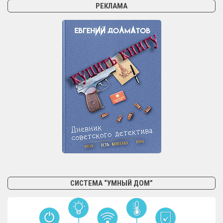
РЕКЛАМА
Безопасность для туристов
Выжить в лесу
Безопасность на транспорте
Авиация
Автомобили
Детская безопасность
Безопасный детский отдых
Общие вопросы по детской безопасности
Акватория
Безопасность акватории
Морское пиратство
СИСТЕМА “УМНЫЙ ДОМ”
Экология