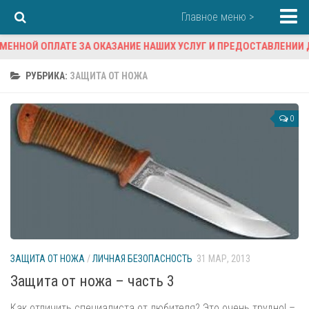
Главное меню >
ОЙ ОПЛАТЕ ЗА ОКАЗАНИЕ НАШИХ УСЛУГ И ПРЕДОСТАВЛЕНИИ ДАНН
Главная
О компании
РУБРИКА:
ЗАЩИТА ОТ НОЖА
Странички истории
0
Зоны обслуживания
Лицензии, страховки
Взаимодействие с УВД
Наши клиенты
Клиенты о нас
Вакансии
Наши услуги
ЗАЩИТА ОТ НОЖА
/
ЛИЧНАЯ БЕЗОПАСНОСТЬ
31 МАР, 2013
Защита от ножа – часть 3
Контакты
Как отличить специалиста от любителя? Это очень трудно! –