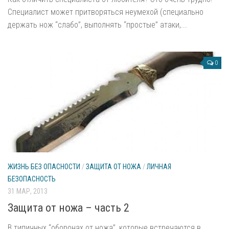
Оборудование
Специалист может притворяться неумехой (специально
Объектовое абонентское оборудование
держать нож “слабо”, выполнять “простые” атаки,...
РСПИ «Планар»
Охранные извещатели (датчики)
0
Оборудование для пожарной сигнализации
Видеонаблюдение
Видеокамеры
Видеорегистраторы
Системы навигации
Системы мини-АТС
ЖИЗНЬ БЕЗ ОПАСНОСТИ
/
ЗАЩИТА ОТ НОЖА
/
ЛИЧНАЯ
Станции мини-АТС
БЕЗОПАСНОСТЬ
Системные телефоны
31 МАР, 2013
Системы управления доступом
Защита от ножа – часть 2
Домофоны
В типичных “оборонах от ножа”, которые встречаются в