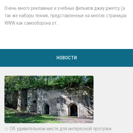
Буквы А, Б, В
Очень много рекламных и учебных фильмов джиу-джитсу (а
Спутниковая навигация
так же наборы техник, представленные на многих страницах
WWW как самооборона от...
Охранное видео
Робототехника
Биометрия
Охрана здоровья
НОВОСТИ
Сенсоры (датчики)
Средства защиты
Личная безопасность
Безопасное потребление
Безопасность в толпе
Безопасный праздник
Защита от ножа
Об удивительном месте для интересной прогулки
Защита от собак