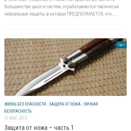
Замки, доводчики
большинстве школ и систем, отрабатываются тактически
нереальные защиты, в которых ПРЕДПОЛАГАЕТСЯ, что:...
Фотогалерея
Центральный пульт
Техническая служба
Офис
0
Автопарк
Медосмотр перед заступлением на дежурство
Боевая подготовка
Новости
Охранные практики
ЖИЗНЬ БЕЗ ОПАСНОСТИ
/
ЗАЩИТА ОТ НОЖА
/
ЛИЧНАЯ
Жизнь без опасности
БЕЗОПАСНОСТЬ
Новые охранные технологии
31 МАР, 2013
Охрана русского языка при его транспортировке
Защита от ножа – часть 1