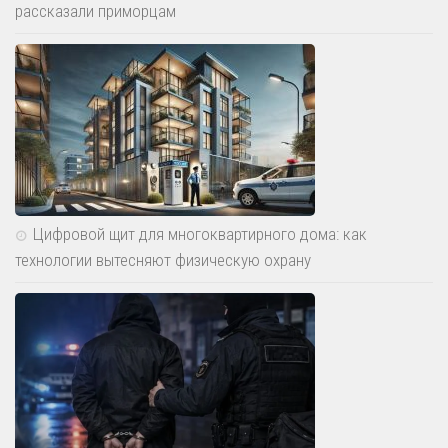
рассказали приморцам
Информационная безопасность
Контакт с чиновником
Медицинская безопасность
Психиэмоциональная безопасность
Религиозная безопасность
Самооборона и личная безопасность
Финансовая безопасность
Цифровой щит для многоквартирного дома: как
Электромагнитная безопасность
технологии вытесняют физическую охрану
Домашняя безопасность
Безопасность в жилище
Охрана частного домостроения
Пожарная безопасность
Профилактика совершения краж из квартир